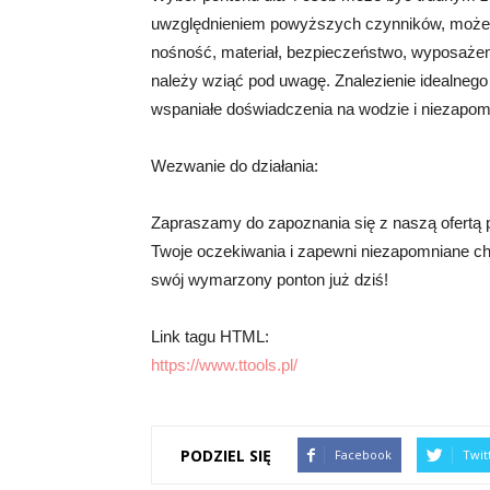
uwzględnieniem powyższych czynników, możes
nośność, materiał, bezpieczeństwo, wyposażen
należy wziąć pod uwagę. Znalezienie idealnego
wspaniałe doświadczenia na wodzie i niezapo
Wezwanie do działania:
Zapraszamy do zapoznania się z naszą ofertą p
Twoje oczekiwania i zapewni niezapomniane chw
swój wymarzony ponton już dziś!
Link tagu HTML:
https://www.ttools.pl/
PODZIEL SIĘ
Facebook
Twit