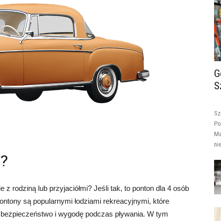
G
S
Sz
Po
Ma
ni
b?
z rodziną lub przyjaciółmi? Jeśli tak, to ponton dla 4 osób
ntony są popularnymi łodziami rekreacyjnymi, które
że bezpieczeństwo i wygodę podczas pływania. W tym