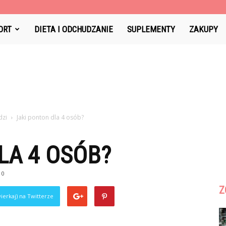
-
ORT
DIETA I ODCHUDZANIE
SUPLEMENTY
ZAKUPY
pl
dzi
Jaki ponton dla 4 osób?
LA 4 OSÓB?
0
Z
ierkaj) na Twitterze