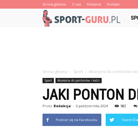
Strona główna
O nas
Reklama
Kontakt
Sport
SP
Guru.
Strona główna
Sport
Akcesoria do pontonów i ło
Sport
Akcesoria do pontonów i łodzi
JAKI PONTON D
Przez
Redakcja
-
6 października 2024
582
Podziel się na Facebooku
Tweet (Ćw