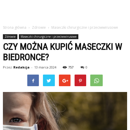
Strona główna
Zdrowie
Maseczki chirurgiczne i przeciwwirusowe
Zdrowie
Maseczki chirurgiczne i przeciwwirusowe
CZY MOŻNA KUPIĆ MASECZKI W
BIEDRONCE?
Przez
Redakcja
-
13 marca 2024
757
0