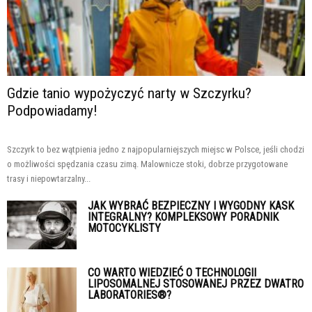
Gdzie tanio wypożyczyć narty w Szczyrku?
Podpowiadamy!
Szczyrk to bez wątpienia jedno z najpopularniejszych miejsc w Polsce, jeśli chodzi
o możliwości spędzania czasu zimą. Malownicze stoki, dobrze przygotowane
trasy i niepowtarzalny...
JAK WYBRAĆ BEZPIECZNY I WYGODNY KASK
INTEGRALNY? KOMPLEKSOWY PORADNIK
MOTOCYKLISTY
CO WARTO WIEDZIEĆ O TECHNOLOGII
LIPOSOMALNEJ STOSOWANEJ PRZEZ DWATRO
LABORATORIES®?