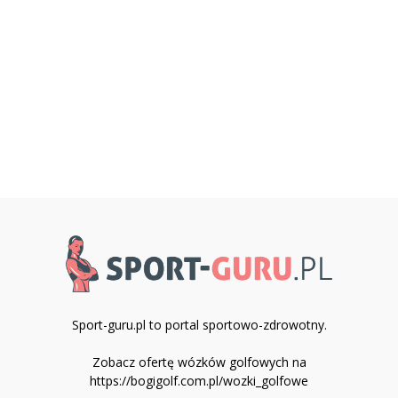
Sport-guru.pl to portal sportowo-zdrowotny.
Zobacz ofertę wózków golfowych na
https://bogigolf.com.pl/wozki_golfowe