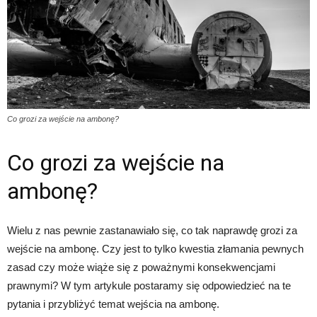
Co grozi za wejście na ambonę?
Co grozi za wejście na
ambonę?
Wielu z nas pewnie zastanawiało się, co tak naprawdę grozi za
wejście na ambonę. Czy jest to tylko kwestia złamania pewnych
zasad czy może wiąże się z poważnymi konsekwencjami
prawnymi? W tym artykule postaramy się odpowiedzieć na te
pytania i przybliżyć temat wejścia na ambonę.