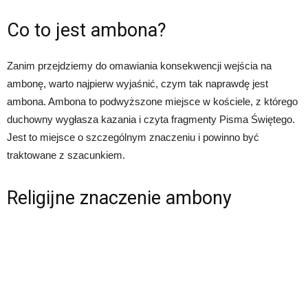
Co to jest ambona?
Zanim przejdziemy do omawiania konsekwencji wejścia na
ambonę, warto najpierw wyjaśnić, czym tak naprawdę jest
ambona. Ambona to podwyższone miejsce w kościele, z którego
duchowny wygłasza kazania i czyta fragmenty Pisma Świętego.
Jest to miejsce o szczególnym znaczeniu i powinno być
traktowane z szacunkiem.
Religijne znaczenie ambony